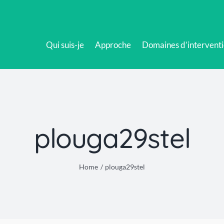
Qui suis-je
Approche
Domaines d’intervent
plouga29stel
Home
plouga29stel